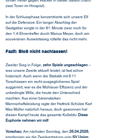
fünfter Treffer gegen Wacker in dieser Saison (nach 
zwei Toren im Hinspiel).
In der Schlussphase konzentrierte sich unsere Elf 
auf die Defensive. Ein langer Abschlag der 
Gastgeber sorgte in der 81. Minute zwar noch für 
den 1:4-Ehrentreffer durch Marius Meyer, doch am 
souveränen Auswärtssieg rüttelte das nicht mehr.
Fazit: Bloß nicht nachlassen!
Zweiter Sieg in Folge, 
zehn Spiele ungeschlagen
 – 
was unsere Zweite aktuell leistet, ist fast schon 
historisch. Auch wenn die Statistik mit 8:11 
Torschüssen ein recht ausgeglichenes Spiel 
suggeriert, war es die Mühlauer Effizienz und der 
unbedingte Wille, die heute den Unterschied 
machten. Aus einer bärenstarken 
Mannschaftsleistung ragte der Hattrick-Schütze Karl 
Max Müller natürlich heraus, doch gewonnen hat 
diesen Kampf heute das gesamte Kollektiv. 
Diese 
Euphorie nehmen wir mit!
Vorschau:
 Am nächsten Sonntag, den 
26.04.2026
, 
empfangen wir die Zweitvertretung vom 
SV Union 