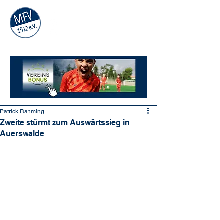
MÜHLAUER
FV
1912
e.V.
Patrick Rahming
Zweite stürmt zum Auswärtssieg in
Auerswalde