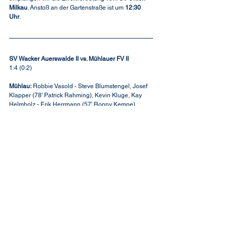
Milkau
. Anstoß an der Gartenstraße ist um 
12:30 
Uhr
.
SV Wacker Auerswalde II vs. Mühlauer FV II
1:4 (0:2)
Mühlau:
 Robbie Vasold - Steve Blumstengel, Josef 
Klapper (78' Patrick Rahming), Kevin Kluge, Kay 
Helmholz - Erik Herrmann (57' Ronny Kempe), 
Robin Elßner, Leon Berthold, Karl Max Müller (73' 
Sven Bergemann) - Dominic Haubold, Eric Ahnert
Tore: 0:1 Karl Max Müller (22'), 0:2 Eric Ahnert (45'), 
0:3 Karl Max Müller (61'), 0:4 Karl Max Müller (73')
Zuschauer: 35
Schiedsrichter: Tom Ellrich-Neugebaur
2. Mannschaft