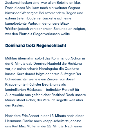
Zuckerschlecken sind, war allen Beteiligten klar. 
Doch dieses Mal kam noch ein weiterer Gegner 
hinzu: der Wettergott. Bei strömendem Regen und 
extrem tiefem Boden entwickelte sich eine 
kampfbetonte Partie, in der unsere 
Blau-
Weißen
 jedoch von der ersten Sekunde an zeigten, 
wer den Platz als Sieger verlassen wollte.
Dominanz trotz Regenschlacht
Mühlau übernahm sofort das Kommando. Schon in 
der 6. Minute gab Dominic Haubold die Richtung 
vor, als seine scharfe Hereingabe die Querlatte 
küsste. Kurz darauf folgte der erste Aufreger: Der 
Schiedsrichter wertete ein Zuspiel von Josef 
Klapper unter höchster Bedrängnis als 
kontrollierten Rückpass – indirekter Freistoß für 
Auerswalde aus gefährlicher Position! Doch unsere 
Mauer stand sicher, der Versuch segelte weit über 
den Kasten.
Nachdem Eric Ahnert in der 13. Minute nach einer 
Herrmann-Flanke noch knapp scheiterte, erlöste 
uns Karl Max Müller in der 22. Minute: Nach einer 