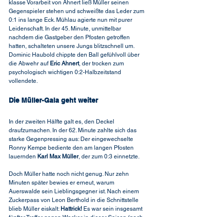
klasse Vorarbeit von Ahnert ließ Müller seinen 
Gegenspieler stehen und schweißte das Leder zum 
0:1 ins lange Eck. Mühlau agierte nun mit purer 
Leidenschaft. In der 45. Minute, unmittelbar 
nachdem die Gastgeber den Pfosten getroffen 
hatten, schalteten unsere Jungs blitzschnell um. 
Dominic Haubold chippte den Ball gefühlvoll über 
die Abwehr auf 
Eric Ahnert
, der trocken zum 
psychologisch wichtigen 0:2-Halbzeitstand 
vollendete.
Die Müller-Gala geht weiter
In der zweiten Hälfte galt es, den Deckel 
draufzumachen. In der 62. Minute zahlte sich das 
starke Gegenpressing aus: Der eingewechselte 
Ronny Kempe bediente den am langen Pfosten 
lauernden 
Karl Max Müller
, der zum 0:3 einnetzte.
Doch Müller hatte noch nicht genug. Nur zehn 
Minuten später bewies er erneut, warum 
Auerswalde sein Lieblingsgegner ist. Nach einem 
Zuckerpass von Leon Berthold in die Schnittstelle 
blieb Müller eiskalt: 
Hattrick!
 Es war sein insgesamt 