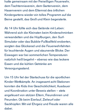
hatte gemeinsam mit der Freiwilligen Feuerwehr, 
dem Tischtennisverein, 
dem Gartenverein
, dem 
Hasenverein und dem Elternrat des örtlichen 
Kindergartens wieder ein tolles Programm auf die 
Beine gestellt, das Groß und Klein begeisterte.
Ab 14 Uhr füllte sich das Gelände mit Leben: 
Während sich die Kleinsten beim Kinderschminken 
verwandelten und die Hüpfburgen, den Surf-
Simulator oder das Bubble-Fußballfeld eroberten, 
sorgten das Glücksrad und die Feuerwehrfahrten 
für leuchtende Augen und staunende Blicke. Der 
Eiswagen war bei sommerlichen Temperaturen 
natürlich heiß begehrt – ebenso wie das leckere 
Essen und die kühlen Getränke am 
Versorgungsstand.
Um 15 Uhr fiel der Startschuss für die sportlichen 
Kinder-Wettkämpfe. An insgesamt acht Stationen 
konnten die Kids ihre Geschicklichkeit, Ausdauer 
und Koordination unter Beweis stellen – stets 
angefeuert von stolzen Eltern, Freundinnen und 
Freunden. Ob beim Eierlauf, Zielwurf oder 
Sackhüpfen: Mit viel Ehrgeiz und Freude waren alle 
dabei.