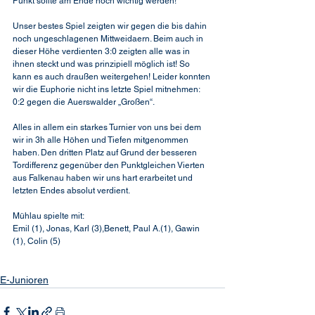
Punkt sollte am Ende noch wichtig werden!
Unser bestes Spiel zeigten wir gegen die bis dahin 
noch ungeschlagenen Mittweidaern. Beim auch in 
dieser Höhe verdienten 3:0 zeigten alle was in  
ihnen steckt und was prinzipiell möglich ist! So 
kann es auch draußen weitergehen! Leider konnten 
wir die Euphorie nicht ins letzte Spiel mitnehmen: 
0:2 gegen die Auerswalder „Großen“.
Alles in allem ein starkes Turnier von uns bei dem 
wir in 3h alle Höhen und Tiefen mitgenommen 
haben. Den dritten Platz auf Grund der besseren 
Tordifferenz gegenüber den Punktgleichen Vierten 
aus Falkenau haben wir uns hart erarbeitet und 
letzten Endes absolut verdient.
Mühlau spielte mit:
Emil (1), Jonas, Karl (3),Benett, Paul A.(1), Gawin 
(1), Colin (5)
E-Junioren