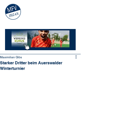
MÜHLAUER
FV
1912
e.V.
Maximilian Glös
Starker Dritter beim Auerswalder
Winterturnier