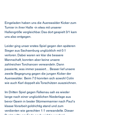
Eingeladen haben uns die Auerswalder Kicker zum 
Turnier in ihrer Halle -in etwa mit unserer 
Hallengröße vergleichbar. Das dort gespielt 3/1 kam 
uns also entgegen.
Leider ging unser erstes Spiel gegen den späteren 
Sieger aus Sachsenburg unglücklich mit 0:1 
verloren. Dabei waren wir klar die bessere 
Mannschaft, konnten aber keine unsere 
zahlreichen Torchancen verwandeln. Dann 
passierte, was immer passiert… Besser lief unsere 
zweite Begegnung gegen die jungen Kicker der 
Auerswalder.  Beim 7:0 konnten sich sowohl Colin 
wie auch Karl doppelt als Torschützen auszeichnen. 
Im Dritten Spiel gegen Falkenau sah es wieder 
lange nach einer unglücklichen Niederlage aus 
bevor Gawin in bester Stürmermarnier nach Paul‘s 
klasse Vorarbeit goldrichtig stand und zum 
verdienten wie gerechten 1:1 verwandelte. Dieser 