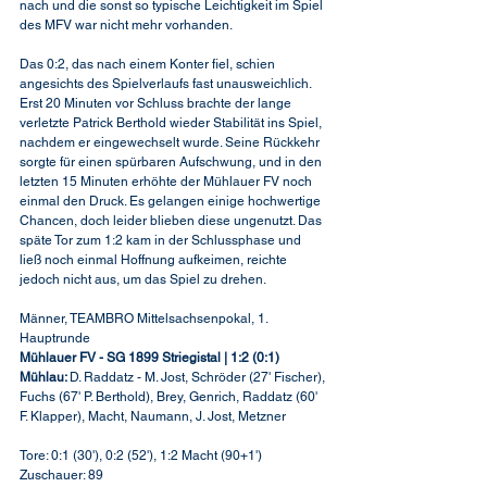
nach und die sonst so typische Leichtigkeit im Spiel 
des MFV war nicht mehr vorhanden.
Das 0:2, das nach einem Konter fiel, schien 
angesichts des Spielverlaufs fast unausweichlich. 
Erst 20 Minuten vor Schluss brachte der lange 
verletzte Patrick Berthold wieder Stabilität ins Spiel, 
nachdem er eingewechselt wurde. Seine Rückkehr 
sorgte für einen spürbaren Aufschwung, und in den 
letzten 15 Minuten erhöhte der Mühlauer FV noch 
einmal den Druck. Es gelangen einige hochwertige 
Chancen, doch leider blieben diese ungenutzt. Das 
späte Tor zum 1:2 kam in der Schlussphase und 
ließ noch einmal Hoffnung aufkeimen, reichte 
jedoch nicht aus, um das Spiel zu drehen.
Männer, TEAMBRO Mittelsachsenpokal, 1. 
Hauptrunde 
Mühlauer FV - SG 1899 Striegistal | 1:2 (0:1)
Mühlau: 
D. Raddatz - M. Jost, Schröder (27' Fischer), 
Fuchs (67' P. Berthold), Brey, Genrich, Raddatz (60' 
F. Klapper), Macht, Naumann, J. Jost, Metzner
Tore: 0:1 (30'), 0:2 (52'), 1:2 Macht (90+1')
Zuschauer: 89