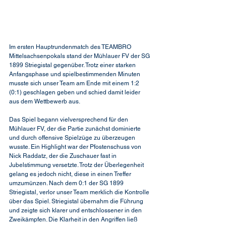
Im ersten Hauptrundenmatch des TEAMBRO 
Mittelsachsenpokals stand der Mühlauer FV der SG 
1899 Striegistal gegenüber. Trotz einer starken 
Anfangsphase und spielbestimmenden Minuten 
musste sich unser Team am Ende mit einem 1:2 
(0:1) geschlagen geben und schied damit leider 
aus dem Wettbewerb aus.
Das Spiel begann vielversprechend für den 
Mühlauer FV, der die Partie zunächst dominierte 
und durch offensive Spielzüge zu überzeugen 
wusste. Ein Highlight war der Pfostenschuss von 
Nick Raddatz, der die Zuschauer fast in 
Jubelstimmung versetzte. Trotz der Überlegenheit 
gelang es jedoch nicht, diese in einen Treffer 
umzumünzen. Nach dem 0:1 der SG 1899 
Striegistal, verlor unser Team merklich die Kontrolle 
über das Spiel. Striegistal übernahm die Führung 
und zeigte sich klarer und entschlossener in den 
Zweikämpfen. Die Klarheit in den Angriffen ließ 