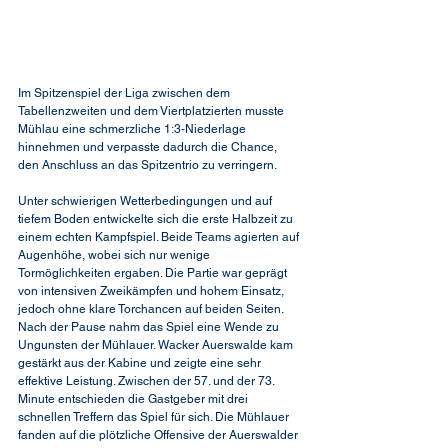
Im Spitzenspiel der Liga zwischen dem 
Tabellenzweiten und dem Viertplatzierten musste 
Mühlau eine schmerzliche 1:3-Niederlage 
hinnehmen und verpasste dadurch die Chance, 
den Anschluss an das Spitzentrio zu verringern.
Unter schwierigen Wetterbedingungen und auf 
tiefem Boden entwickelte sich die erste Halbzeit zu 
einem echten Kampfspiel. Beide Teams agierten auf 
Augenhöhe, wobei sich nur wenige 
Tormöglichkeiten ergaben. Die Partie war geprägt 
von intensiven Zweikämpfen und hohem Einsatz, 
jedoch ohne klare Torchancen auf beiden Seiten. 
Nach der Pause nahm das Spiel eine Wende zu 
Ungunsten der Mühlauer. Wacker Auerswalde kam 
gestärkt aus der Kabine und zeigte eine sehr 
effektive Leistung. Zwischen der 57. und der 73. 
Minute entschieden die Gastgeber mit drei 
schnellen Treffern das Spiel für sich. Die Mühlauer 
fanden auf die plötzliche Offensive der Auerswalder 