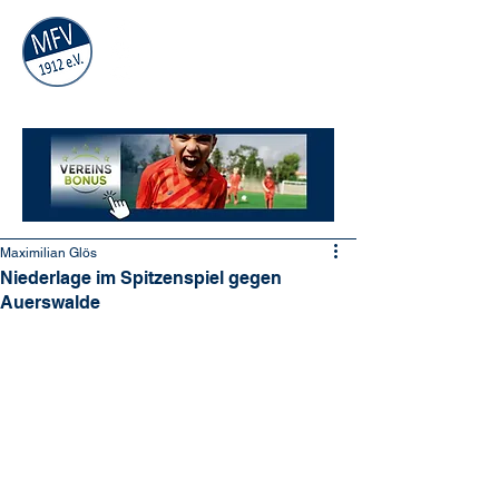
MÜHLAUER
FV
1912
e.V.
Maximilian Glös
Niederlage im Spitzenspiel gegen
Auerswalde