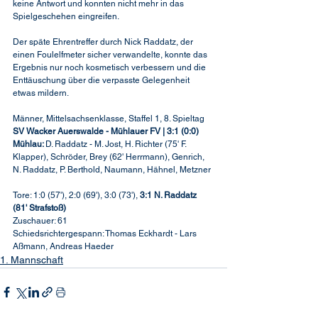
keine Antwort und konnten nicht mehr in das 
Spielgeschehen eingreifen.
Der späte Ehrentreffer durch Nick Raddatz, der 
einen Foulelfmeter sicher verwandelte, konnte das 
Ergebnis nur noch kosmetisch verbessern und die 
Enttäuschung über die verpasste Gelegenheit 
etwas mildern.
Männer, Mittelsachsenklasse, Staffel 1, 8. Spieltag 
SV Wacker Auerswalde - Mühlauer FV | 3:1 (0:0)
Mühlau: 
D. Raddatz - M. Jost, H. Richter (75' F. 
Klapper), Schröder, Brey (62' Herrmann), Genrich, 
N. Raddatz, P. Berthold, Naumann, Hähnel, Metzner
Tore: 1:0 (57'), 2:0 (69'), 3:0 (73'), 
3:1 N. Raddatz 
(81' Strafstoß) 
Zuschauer: 61
Schiedsrichtergespann: Thomas Eckhardt - Lars 
Aßmann, Andreas Haeder
1. Mannschaft