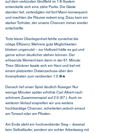
auf dem verkürzten Großfeld im 1:8-System 
entwickelte sich eine zähe Partie. Die Gäste 
standen tief, verteidigten mit fünf Mann konsequent 
und machten die Räume extrem eng. Dazu kam ein 
starker Torhüter, der unsere Chancen immer wieder 
entschärfte.
Trotz klarer Überlegenheit fehlte zunächst die 
nötige Effizienz. Mehrere gute Möglichkeiten 
blieben ungenutzt – zur Halbzeit hätte es gut und 
gerne schon deutlicher stehen können. Der 
erlösende Moment kam dann in der 61. Minute: 
Theo Glöckner fasste sich ein Herz und traf mit 
einem platzierten Distanzschuss über den 
Innenpfosten zum verdienten 1:0 ⚽🔥
Danach lief unser Spiel deutlich flüssiger. Nur 
wenige Minuten später erhöhte Carl Albert nach 
schönem Zusammenspiel auf 2:0 (67.). Auch im 
weiteren Verlauf erspielten wir uns weitere 
hochkarätige Chancen, scheiterten jedoch erneut 
am Torwart oder am Pfosten.
Am Ende steht ein hochverdienter Sieg – diesmal 
kein Selbstläufer, sondern ein echter Arbeitssieg mit 