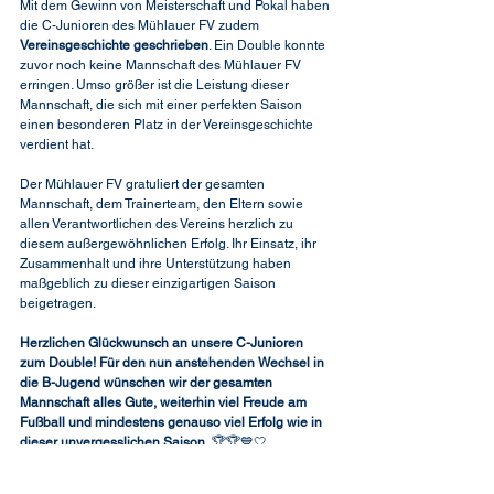
Mit dem Gewinn von Meisterschaft und Pokal haben 
die C-Junioren des Mühlauer FV zudem 
Vereinsgeschichte geschrieben
. Ein Double konnte 
zuvor noch keine Mannschaft des Mühlauer FV 
erringen. Umso größer ist die Leistung dieser 
Mannschaft, die sich mit einer perfekten Saison 
einen besonderen Platz in der Vereinsgeschichte 
verdient hat.
Der Mühlauer FV gratuliert der gesamten 
Mannschaft, dem Trainerteam, den Eltern sowie 
allen Verantwortlichen des Vereins herzlich zu 
diesem außergewöhnlichen Erfolg. Ihr Einsatz, ihr 
Zusammenhalt und ihre Unterstützung haben 
maßgeblich zu dieser einzigartigen Saison 
beigetragen.
Herzlichen Glückwunsch an unsere C-Junioren 
zum Double! Für den nun anstehenden Wechsel in 
die B-Jugend wünschen wir der gesamten 
Mannschaft alles Gute, weiterhin viel Freude am 
Fußball und mindestens genauso viel Erfolg wie in 
dieser unvergesslichen Saison.
 🏆🏆💙🤍
Vereinsnews
C-Junioren