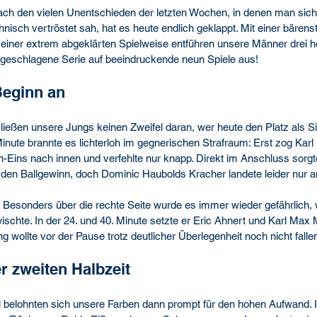
ach den vielen Unentschieden der letzten Wochen, in denen man sich o
hnisch vertröstet sah, hat es heute endlich geklappt. Mit einer bärens
einer extrem abgeklärten Spielweise entführen unsere Männer drei h
geschlagene Serie auf beeindruckende neun Spiele aus!
eginn an
ließen unsere Jungs keinen Zweifel daran, wer heute den Platz als S
. Minute brannte es lichterloh im gegnerischen Strafraum: Erst zog Kar
-Eins nach innen und verfehlte nur knapp. Direkt im Anschluss sorgt
 den Ballgewinn, doch Dominic Haubolds Kracher landete leider nur 
 Besonders über die rechte Seite wurde es immer wieder gefährlich,
schte. In der 24. und 40. Minute setzte er Eric Ahnert und Karl Max M
g wollte vor der Pause trotz deutlicher Überlegenheit noch nicht falle
r zweiten Halbzeit
elohnten sich unsere Farben dann prompt für den hohen Aufwand. In