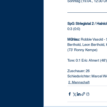
Sonntag (19.04., 12:30 U
SpG Striegistal 2 / Haini
0:3 (0:0)
Mühlau:
 Robbie Vasold -
Berthold, Leon Berthold, 
(73' Ronny Kempe)
Tore: 0:1 Eric Ahnert (48'
Zuschauer: 26
Schiedsrichter: Marcel W
2. Mannschaft