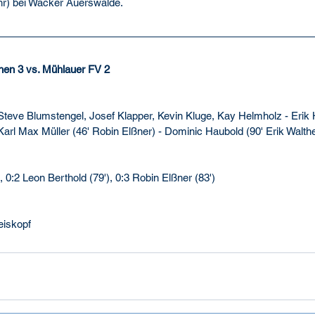
hr) bei Wacker Auerswalde.
chen 3 vs. Mühlauer FV 2
 Steve Blumstengel, Josef Klapper, Kevin Kluge, Kay Helmholz - Erik
Karl Max Müller (46' Robin Elßner) - Dominic Haubold (90' Erik Walthe
), 0:2 Leon Berthold (79'), 0:3 Robin Elßner (83')
eiskopf