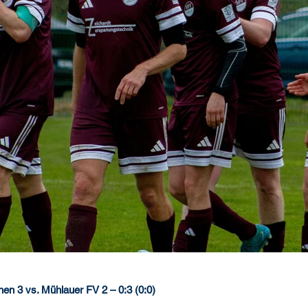
chen 3 vs. Mühlauer FV 2 – 0:3 (0:0)