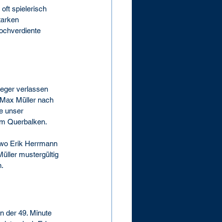
ft spielerisch 
tarken 
ochverdiente 
ieger verlassen 
l Max Müller nach 
e unser 
am Querbalken.
 wo Erik Herrmann 
üller mustergültig 
n.
 der 49. Minute 