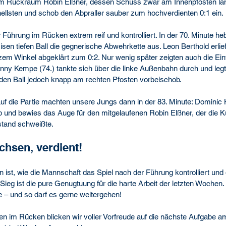
im Rückraum Robin Elßner, dessen Schuss zwar am Innenpfosten lan
ellsten und schob den Abpraller sauber zum hochverdienten 0:1 ein.
 Führung im Rücken extrem reif und kontrolliert. In der 70. Minute heb
en tiefen Ball die gegnerische Abwehrkette aus. Leon Berthold erlief
zem Winkel abgeklärt zum 0:2. Nur wenig später zeigten auch die Ei
ny Kempe (74.) tankte sich über die linke Außenbahn durch und legte
den Ball jedoch knapp am rechten Pfosten vorbeischob.
f die Partie machten unsere Jungs dann in der 83. Minute: Dominic Ha
b und bewies das Auge für den mitgelaufenen Robin Elßner, der die Kug
tand schweißte.
achsen, verdient!
ist, wie die Mannschaft das Spiel nach der Führung kontrolliert und
Sieg ist die pure Genugtuung für die harte Arbeit der letzten Wochen. 
e – und so darf es gerne weitergehen!
en im Rücken blicken wir voller Vorfreude auf die nächste Aufgabe