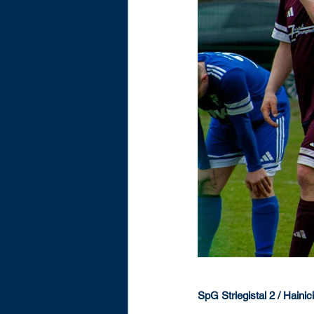
SpG Striegistal 2 / Haini