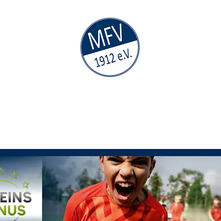
MÜHLAUER
FV
1912
e.V.
Teams
Nachwuchs
Sponsoring
Sportge