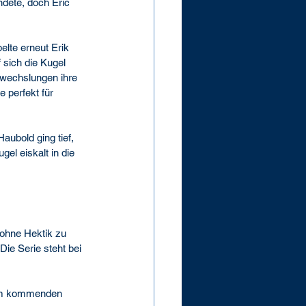
dete, doch Eric 
elte erneut Erik 
 sich die Kugel 
nwechslungen ihre 
 perfekt für 
ubold ging tief, 
el eiskalt in die 
 ohne Hektik zu 
Die Serie steht bei 
 am kommenden 