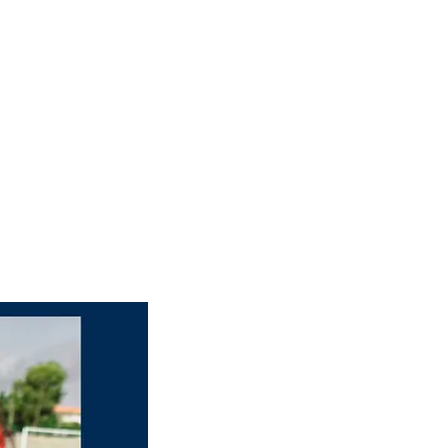
lände
Mitgliederportal