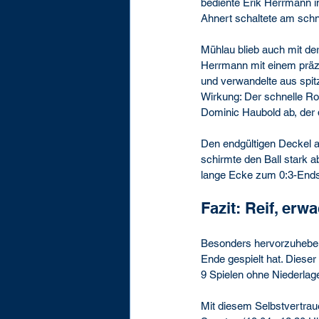
bediente Erik Herrmann 
Ahnert schaltete am schn
Mühlau blieb auch mit der
Herrmann mit einem präzis
und verwandelte aus spit
Wirkung: Der schnelle Ron
Dominic Haubold ab, der 
Den endgültigen Deckel au
schirmte den Ball stark a
lange Ecke zum 0:3-Ends
Fazit: Reif, erw
Besonders hervorzuheben 
Ende gespielt hat. Dieser 
9 Spielen ohne Niederlag
Mit diesem Selbstvertrau