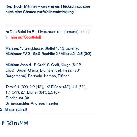
Kopf hoch, Männer – das war ein Rückschlag, aber 
auch eine Chance zur Weiterentwicklung.
⏯️ Das Spiel im Re-Livestream (on demand) findet 
ihr 
hier auf Sporttotal!
Männer, 1. Kreisklasse, Staffel 1, 13. Spieltag
Mühlauer FV 2 - SpG Rochlitz 2 / Milkau 2 | 2:5 (0:2)
Mühlau:
 Vasold - P. Greif, S. Greif, Kluge (64' P. 
Glös), Dögel, Gränz, Blumstengel, Rezai (70' 
Bergemann), Berthold, Kempe, Elßner
Tore: 0:1 (39'), 0:2 (42'), 1:2 Elßner (52'), 1:3 (58'), 
1:4 (61'), 2:4 Elßner (84'), 2:5 (87')
Zuschauer: 30
Schiedsrichter: Andreas Haeder
2. Mannschaft