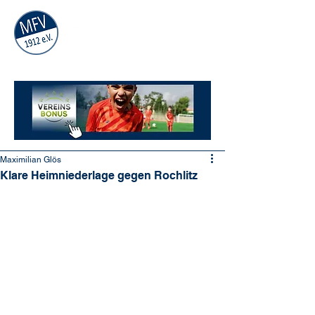
MÜHLAUER
FV
1912
e.V.
Maximilian Glös
Klare Heimniederlage gegen Rochlitz