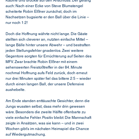
Kabine und drückte auf den Anschluss. Der gelang 
auch: Nach einer Ecke von Steve Blumstengel 
scheiterte Robin Elßner zunächst, doch im 
Nachsetzen bugsierte er den Ball über die Linie – 
nur noch 1:2!
Doch die Hoffnung währte nicht lange. Die Gäste 
stellten sich cleverer an, nutzten einfache Mittel – 
lange Bälle hinter unsere Abwehr – und bestraften 
jeden Stellungsfehler gnadenlos. Zwei weitere 
Gegentore sorgten für Ernüchterung auf Seiten des 
MFV. Zwar brachte Robin Elßner mit einem 
sehenswerten Freistoßtreffer in der 84. Minute 
nochmal Hoffnung aufs Feld zurück, doch erneut 
nur drei Minuten später fiel das bittere 2:5 – wieder 
durch einen langen Ball, der unsere Defensive 
aushebelte.
Am Ende standen enttäuschte Gesichter, denn die 
Jungs wussten selbst, dass mehr drin gewesen 
wäre. Besonders die zweite Hälfte offenbarte zu 
viele einfache Fehler. Positiv bleibt: Die Mannschaft 
zeigte in Ansätzen, was sie kann – und in zwei 
Wochen gibt’s im nächsten Heimspiel die Chance 
auf Wiedergutmachung.