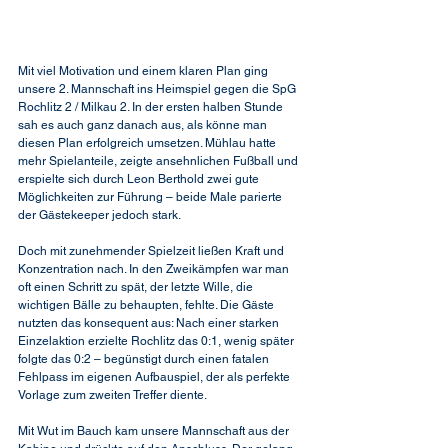
Mit viel Motivation und einem klaren Plan ging 
unsere 2. Mannschaft ins Heimspiel gegen die SpG 
Rochlitz 2 / Milkau 2. In der ersten halben Stunde 
sah es auch ganz danach aus, als könne man 
diesen Plan erfolgreich umsetzen. Mühlau hatte 
mehr Spielanteile, zeigte ansehnlichen Fußball und 
erspielte sich durch Leon Berthold zwei gute 
Möglichkeiten zur Führung – beide Male parierte 
der Gästekeeper jedoch stark.
Doch mit zunehmender Spielzeit ließen Kraft und 
Konzentration nach. In den Zweikämpfen war man 
oft einen Schritt zu spät, der letzte Wille, die 
wichtigen Bälle zu behaupten, fehlte. Die Gäste 
nutzten das konsequent aus: Nach einer starken 
Einzelaktion erzielte Rochlitz das 0:1, wenig später 
folgte das 0:2 – begünstigt durch einen fatalen 
Fehlpass im eigenen Aufbauspiel, der als perfekte 
Vorlage zum zweiten Treffer diente.
Mit Wut im Bauch kam unsere Mannschaft aus der 