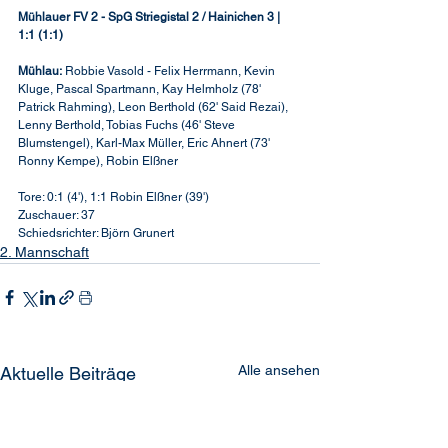
Mühlauer FV 2
- SpG Striegistal 2 / Hainichen 3 | 
1:1 (1:1)
Mühlau:
 Robbie Vasold - Felix Herrmann, Kevin 
Kluge, Pascal Spartmann, Kay Helmholz (78' 
Patrick Rahming), Leon Berthold (62' Said Rezai), 
Lenny Berthold, Tobias Fuchs (46' Steve 
Blumstengel), Karl-Max Müller, Eric Ahnert (73' 
Ronny Kempe), Robin Elßner
Tore: 0:1 (4'), 1:1 Robin Elßner (39')
Zuschauer: 37
Schiedsrichter: Björn Grunert
2. Mannschaft
Alle ansehen
Aktuelle Beiträge