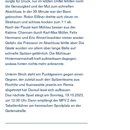
sorgte für Druck, nur im letzten Drittel fehlten noch 
die Genauigkeit und der Mut zum schnellen 
Abschluss. In der 39. Minute war der Bann 
gebrochen. Robin Elßner drehte sich clever im 
Strafraum und schloss trocken zum 1:1 ab.
Nach der Pause kam Mühlau besser aus der 
Kabine. Chancen durch Karl-Max Müller, Felix 
Herrmann und Eric Ahnert brachten immer wieder 
Gefahr, die Präzision im Abschluss fehlte aber. Die 
Gäste wurden vor allem über lange Bälle auf 
schnelle Spitzen gefährlich. Die Mühlauer 
Hintermannschaft hielt aufmerksam dagegen, 
sodass hinten nichts mehr anbrannte.
Unterm Strich steht ein Punktgewinn gegen einen 
Gegner, der zuletzt auch den Spitzenteams aus 
Rochlitz und Auerswalde jeweils ein Remis 
abgetrotzt hat. Darauf lässt sich aufbauen.
Das nächste Spiel steigt am Sonntag, 19.10.2025, 
um 12:30 Uhr. Dann empfängt der MFV 2 den 
Tabellenführer am heimischen Sportplatz an der 
Gartenstraße.