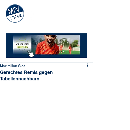
MÜHLAUER
FV
1912
e.V.
Maximilian Glös
Gerechtes Remis gegen
Tabellennachbarn