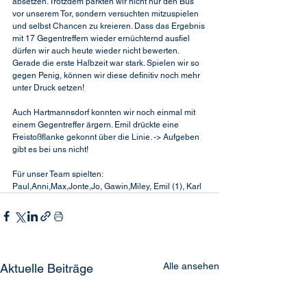
absetzen. Trotzdem parkten wir nicht nur den Bus 
vor unserem Tor, sondern versuchten mitzuspielen 
und selbst Chancen zu kreieren. Dass das Ergebnis 
mit 17 Gegentreffern wieder ernüchternd ausfiel 
dürfen wir auch heute wieder nicht bewerten. 
Gerade die erste Halbzeit war stark. Spielen wir so 
gegen Penig, können wir diese definitiv noch mehr 
unter Druck setzen!
Auch Hartmannsdorf konnten wir noch einmal mit 
einem Gegentreffer ärgern. Emil drückte eine 
Freistoßflanke gekonnt über die Linie. -> Aufgeben 
gibt es bei uns nicht!
Für unser Team spielten:
Paul,Anni,Max,Jonte,Jo, Gawin,Miley, Emil (1), Karl
Alle ansehen
Aktuelle Beiträge