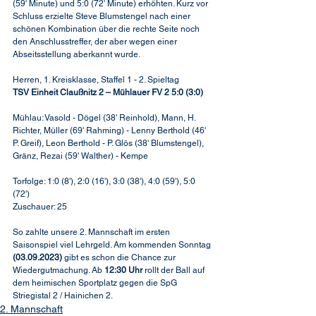
(59' Minute) und 5:0 (72' Minute) erhöhten. Kurz vor 
Schluss erzielte Steve Blumstengel nach einer 
schönen Kombination über die rechte Seite noch 
den Anschlusstreffer, der aber wegen einer 
Abseitsstellung aberkannt wurde.
Herren, 1. Kreisklasse, Staffel 1 - 2. Spieltag 
TSV Einheit Claußnitz 2 – Mühlauer FV 2 5:0 (3:0)
Mühlau: Vasold - Dögel (38' Reinhold), Mann, H. 
Richter, Müller (69' Rahming) - Lenny Berthold (46' 
P. Greif), Leon Berthold - P. Glös (38' Blumstengel), 
Gränz, Rezai (59' Walther) - Kempe
Torfolge: 1:0 (8'), 2:0 (16'), 3:0 (38'), 4:0 (59'), 5:0 
(72')
Zuschauer: 25
So zahlte unsere 2. Mannschaft im ersten 
Saisonspiel viel Lehrgeld. Am kommenden Sonntag 
(03.09.2023)
 gibt es schon die Chance zur 
Wiedergutmachung. Ab 
12:30 Uhr
 rollt der Ball auf 
dem heimischen Sportplatz gegen die SpG 
Striegistal 2 / Hainichen 2.
2. Mannschaft