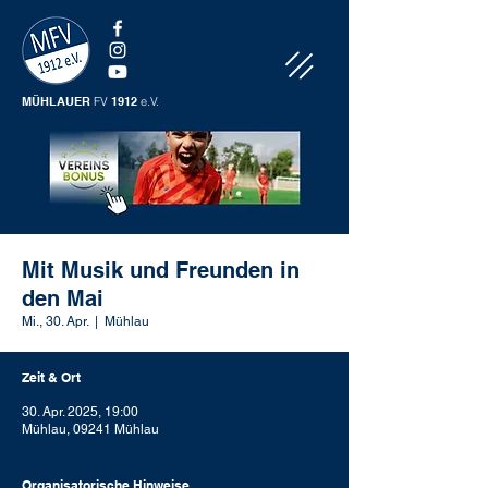
MÜHLAUER
FV
1912
e.V.
Mit Musik und Freunden in
den Mai
Mi., 30. Apr.
  |  
Mühlau
Zeit & Ort
30. Apr. 2025, 19:00
Mühlau, 09241 Mühlau
Organisatorische Hinweise